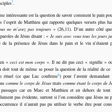
7
sciples
.
 intéressante est la question de savoir comment le pain pou
s l’esprit de Matthieu qui rapporte quelques versets plus ha
ous ne m’avez pas toujours
» (26,11). D’un autre côté que
s paroles de Jésus disant : «
Je suis avec vous tous les jours j
e la présence de Jésus dans le pain et le vin n’étaient p
bien «
ceci est mon corps
». Il ne dit pas ceci « signifie » o
oit tout de même se poser la question de la réalité de ce 
8
 un rituel (ce que Luc confirme
) pour l’avenir demandant 
 pas
comme le corps de Jésus
mais
comme étant le corps de J
s passages car en Marc et Matthieu et en dehors de tout 
olument pas évidente, surtout si l’on considère que Jésus ne p
currence il n’aurait pas pu utiliser le verbe être pour cons