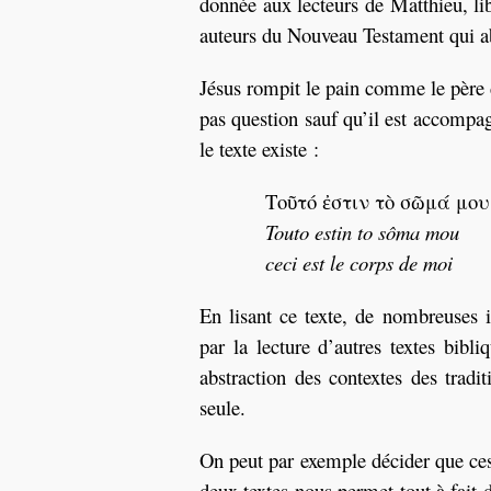
donnée aux lecteurs de Matthieu, lib
auteurs du Nouveau Testament qui ab
Jésus rompit le pain comme le père de
pas question sauf qu’il est accompag
le texte existe :
Τοῦτό ἐστιν τὸ σῶμά μου
Touto estin to sôma mou
ceci est le corps de moi
En lisant ce texte, de nombreuses i
par la lecture d’autres textes bibli
abstraction des contextes des tradit
seule.
On peut par exemple décider que ces 
deux textes nous permet tout à fait