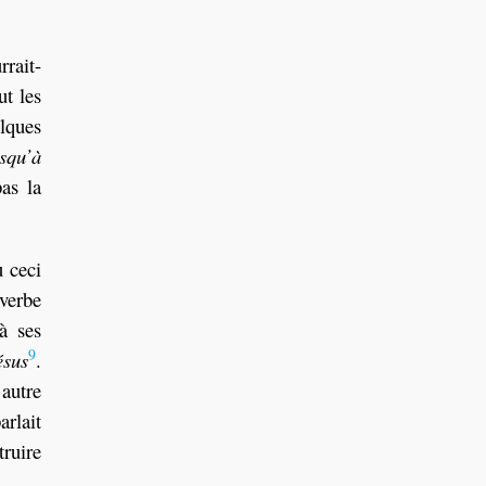
rrait-
ut les
lques
usqu’à
as la
u ceci
verbe
à ses
9
ésus
.
autre
arlait
truire