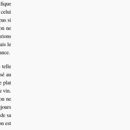
ifique
 celui
pas si
 on ne
rions
ais le
ance.
 telle
isé au
 plat
u vin.
 on ne
ujours
 de sa
on est