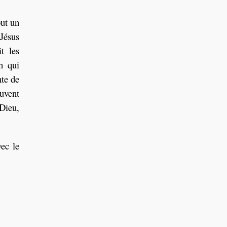
out un
 Jésus
t les
n qui
nte de
ouvent
 Dieu,
ec le