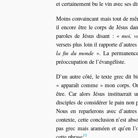
et certainement bu le vin avec ses di
Moins convaincant mais tout de même
il encore être le corps de Jésus dan
paroles de Jésus disant : «
moi, v
versets plus loin il rapporte d’autre
la fin du monde
». La permanence d
préoccupation de l’évangéliste.
D’un autre côté, le texte grec dit 
« apparaît comme » mon corps. On d
être. Car alors Jésus instituerait
disciples de considérer le pain non
Nous en reparlerons avec d’autre
contexte, cette conclusion n’est abs
pas grec mais araméen et qu’en l’oc
10
cette phrase
.