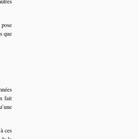
autres
e pose
is que
onnées
n fait
qu’une
 à ces
 de la