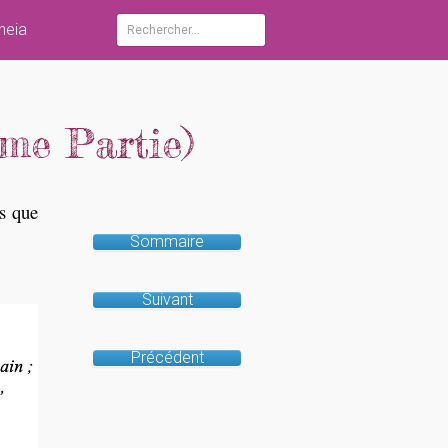
heia
Rechercher :
ème Partie)
ns que
Sommaire
Suivant
Précédent