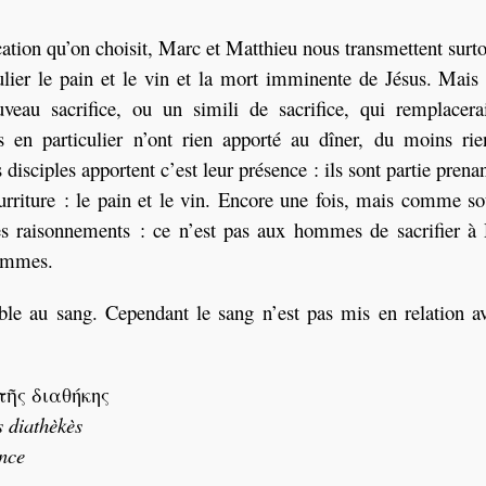
fication qu’on choisit, Marc et Matthieu nous transmettent surt
iculier le pain et le vin et la mort imminente de Jésus. Mais
veau sacrifice, ou un simili de sacrifice, qui remplacerai
s en particulier n’ont rien apporté au dîner, du moins rie
disciples apportent c’est leur présence : ils sont partie prena
urriture : le pain et le vin. Encore une fois, mais comme s
les raisonnements : ce n’est pas aux hommes de sacrifier à
hommes.
le au sang. Cependant le sang n’est pas mis en relation av
τῆς διαθήκης
s diathèkès
ance