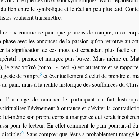
du lien entre le symbolique et le réel un peu plus tard. Cont
listes voulaient transmettre.
 dire : « comme ce pain que je viens de rompre, mon corps
 en phase avec les annonces de la passion qu’on retrouve au co
er la signification de ces mots est cependant plus facile e
impératif : prenez et mangez puis buvez. Mais même en Mat
, le grec τοῦτό (touto - « ceci ») est au neutre et se rapport
5
au geste de rompre
et éventuellement à celui de prendre et m
au pain, mais à la réalité historique des souffrances du Chris
c l’avantage de ramener le participant au fait historiqu
piritualiser l’évènement à outrance et d’éviter la contradicti
ne lui-même son propre corps à manger ce qui serait incohére
ssi pour le lecteur. En effet comment le pain pourrait-il êt
6
 disciples
. Sans compter que Jésus a probablement mangé le