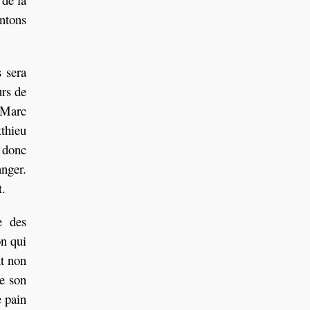
entons
 sera
urs de
n Marc
thieu
e donc
anger.
t.
e des
on qui
nt non
re son
 pain