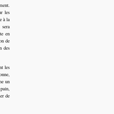
ment.
r les
e à la
1
sera
te en
ion de
on des
t les
donne,
ne un
pain,
ner de