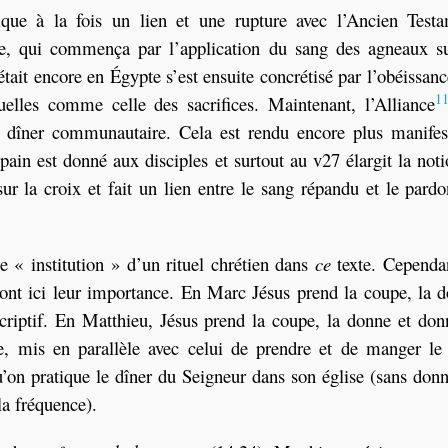
ique à la fois un lien et une rupture avec l’Ancien Testa
le, qui commença par l’application du sang des agneaux su
tait encore en Égypte s’est ensuite concrétisé par l’obéissanc
1
tuelles comme celle des sacrifices. Maintenant, l’Alliance
au dîner communautaire. Cela est rendu encore plus manifes
ain est donné aux disciples et surtout au v27 élargit la not
ur la croix et fait un lien entre le sang répandu et le pard
e « institution » d’un rituel chrétien dans
ce
texte. Cependan
 ont ici leur importance. En Marc Jésus prend la coupe, la 
criptif. En Matthieu, Jésus prend la coupe, la donne et don
, mis en parallèle avec celui de prendre et de manger le 
’on pratique le dîner du Seigneur dans son église (sans don
la fréquence).