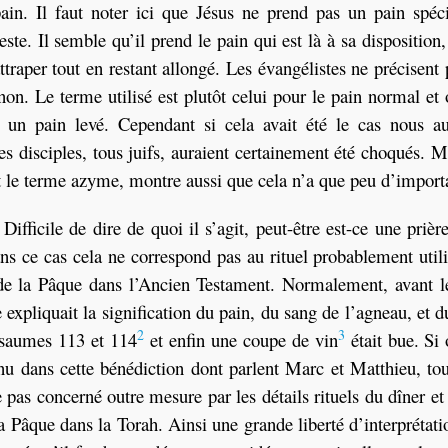
ain. Il faut noter ici que Jésus ne prend pas un pain spéc
este. Il semble qu’il prend le pain qui est là à sa disposition,
attraper tout en restant allongé. Les évangélistes ne précisent 
on. Le terme utilisé est plutôt celui pour le pain normal et
s un pain levé. Cependant si cela avait été le cas nous au
s disciples, tous juifs, auraient certainement été choqués. M
nt le terme azyme, montre aussi que cela n’a que peu d’import
ifficile de dire de quoi il s’agit, peut-être est-ce une prière
ns ce cas cela ne correspond pas au rituel probablement util
 de la Pâque dans l’Ancien Testament. Normalement, avant le
e expliquait la signification du pain, du sang de l’agneau, et d
2
3
 Psaumes 113 et 114
et enfin une coupe de vin
était bue. Si
enu dans cette bénédiction dont parlent Marc et Matthieu, to
 pas concerné outre mesure par les détails rituels du dîner et
a Pâque dans la Torah. Ainsi une grande liberté d’interprétati