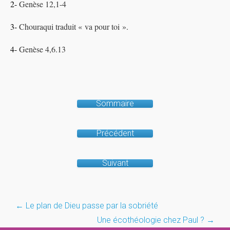
2-
Genèse 12,1-4
3-
Chouraqui traduit « va pour toi ».
4-
Genèse 4,6.13
Sommaire
Précédent
Suivant
Post
←
Le plan de Dieu passe par la sobriété
Une écothéologie chez Paul ?
→