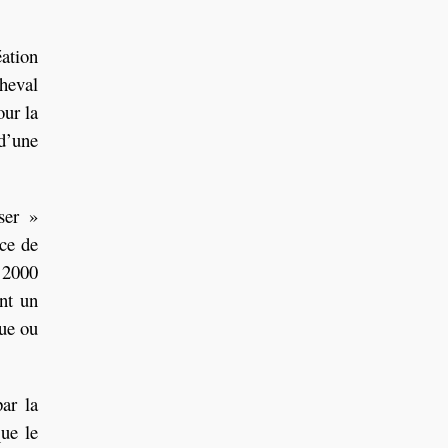
éation
heval
our la
 d’une
ser »
nce de
, 2000
ant un
que ou
ar la
que le