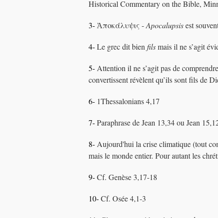
Historical Commentary on the Bible, Minn
3-
Ἀποκάλυψις -
Apocalupsis
est souvent 
4-
Le grec dit bien
fils
mais il ne s’agit é
5-
Attention il ne s’agit pas de comprendre
convertissent révèlent qu’ils sont fils de D
6-
1Thessalonians 4,17
7-
Paraphrase de Jean 13,34 ou Jean 15,1
8-
Aujourd'hui la crise climatique (tout co
mais le monde entier. Pour autant les chrét
9-
Cf. Genèse 3,17-18
10-
Cf. Osée 4,1-3