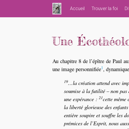
Skip
Accueil
Trouver la foi
Di
to
content
Une Écothéolo
Au chapitre 8 de l’épître de Paul a
1
une image personnifiée
, dynamique 
19
…la création attend avec impa
soumise à la futilité – non pas
21
une espérance :
cette même c
la liberté glorieuse des enfant
entière soupire et souffre les 
prémices de l’Esprit, nous aus