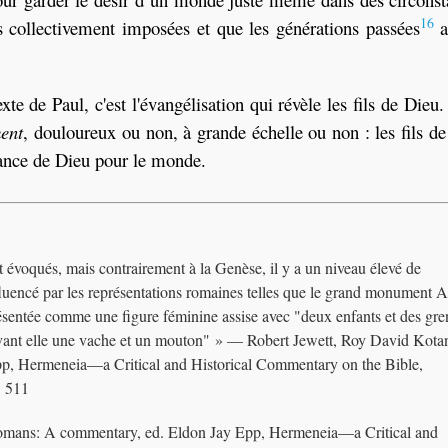
16
s collectivement imposées et que les générations passées
a
xte de Paul, c'est l'évangélisation qui révèle les fils de Dieu
ent
, douloureux ou non, à grande échelle ou non : les fils d
rance de Dieu pour le monde.
nt évoqués, mais contrairement à la Genèse, il y a un niveau élevé de
nfluencé par les représentations romaines telles que le grand monument A
résentée comme une figure féminine assise avec "deux enfants et des gre
devant elle une vache et un mouton" » — Robert Jewett, Roy David Kota
p, Hermeneia—a Critical and Historical Commentary on the Bible,
. 511
omans: A commentary, ed. Eldon Jay Epp, Hermeneia—a Critical and