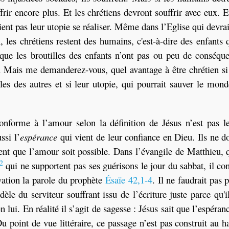
rir encore plus. Et les chrétiens devront souffrir avec eux. E
ient pas leur utopie se réaliser. Même dans l’Eglise qui devrai
, les chrétiens restent des humains, c'est-à-dire des enfants 
 que les broutilles des enfants n’ont pas ou peu de conséqu
s. Mais me demanderez-vous, quel avantage à être chrétien si
es des autres et si leur utopie, qui pourrait sauver le mond
conforme à l’amour selon la définition de Jésus n’est pas l
ssi l’
espérance
qui vient de leur confiance en Dieu. Ils ne d
lent que l’amour soit possible. Dans l’évangile de Matthieu,
2
qui ne supportent pas ses guérisons le jour du sabbat, il co
ation la parole du prophète
Ésaïe 42,1-4
. Il ne faudrait pas 
le du serviteur souffrant issu de l’écriture juste parce qu'i
 lui. En réalité il s’agit de sagesse : Jésus sait que l’espéran
Du point de vue littéraire, ce passage n’est pas construit au h