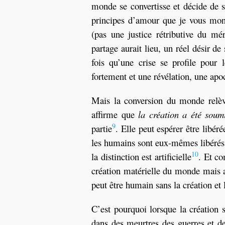
monde se convertisse et décide de su
principes d’amour que je vous mon
(pas une justice rétributive du mé
partage aurait lieu, un réel désir d
fois qu’une crise se profile pour l
fortement et une révélation, une apoc
Mais la conversion du monde relève
affirme que
la création a été soum
9
partie
. Elle peut espérer être libér
les humains sont eux-mêmes libérés. 
10
la distinction est artificielle
. Et co
création matérielle du monde mais au
peut être humain sans la création et 
C’est pourquoi lorsque la création 
dans des meurtres des guerres et des