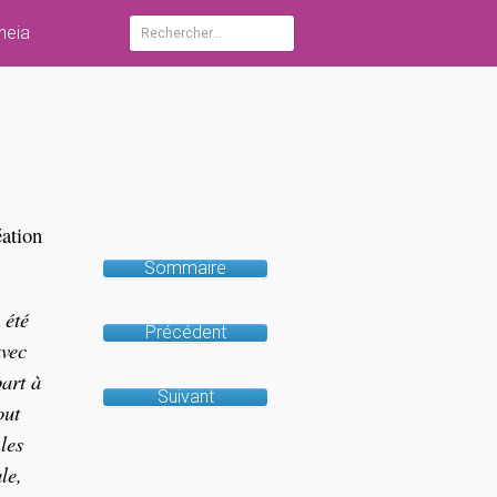
heia
Rechercher :
éation
Sommaire
 été
Précédent
avec
part à
Suivant
out
les
le,