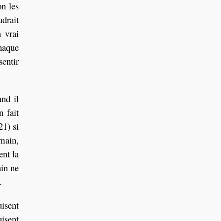
on les
udrait
n vrai
chaque
sentir
nd il
n fait
21) si
umain,
ent la
ain ne
.
uisent
uisent