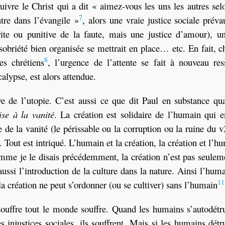
ivre le Christ qui a dit « aimez-vous les uns les autres sel
7
tre dans l’évangile »
, alors une vraie justice sociale préva
rite ou punitive de la faute, mais une justice d’amour), u
e sobriété bien organisée se mettrait en place… etc. En fait, 
8
es chrétiens
, l’urgence de l’attente se fait à nouveau res
alypse, est alors attendue.
 de l’utopie. C’est aussi ce que dit Paul en substance qua
ise à la vanité
. La création est solidaire de l’humain qui e
ée de la vanité (le périssable ou la corruption ou la ruine du v
Tout est intriqué. L’humain et la création, la création et l’h
mme je le disais précédemment, la création n’est pas seulem
ssi l’introduction de la culture dans la nature. Ainsi l’hum
11
la création ne peut s’ordonner (ou se cultiver) sans l’humain
souffre tout le monde souffre. Quand les humains s’autodétr
 injustices sociales, ils souffrent. Mais si les humains détr