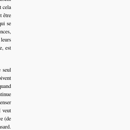
t cela
t être
qui se
ences,
 leurs
e, est
e seul
oivent
 quand
ntinue
penser
l veut
ce (de
asard.