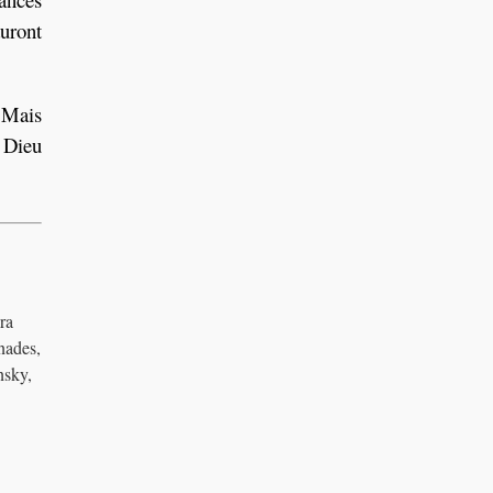
uront
. Mais
e Dieu
ra
nades,
nsky,