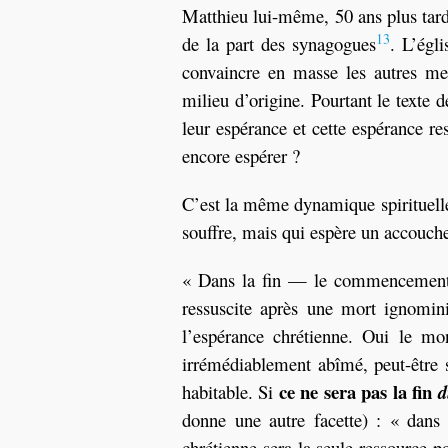
Matthieu lui-même, 50 ans plus tard, 
13
de la part des synagogues
. L’égli
convaincre en masse les autres me
milieu d’origine. Pourtant le texte 
leur espérance et cette espérance re
encore espérer ?
C’est la même dynamique spirituell
souffre, mais qui espère un accouch
« Dans la fin — le commencemen
ressuscite après une mort ignomini
l’espérance chrétienne. Oui le mon
irrémédiablement abîmé, peut-être se
ce ne sera pas la fin
habitable. Si
d
donne une autre facette) : « dan
chrétienne sera la seule ressource 