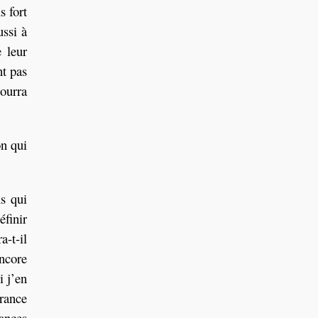
s fort
ussi à
 leur
nt pas
pourra
on qui
s qui
éfinir
a-t-il
encore
i j’en
rance
tances