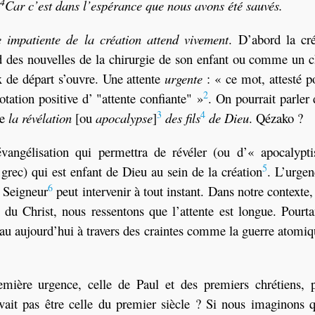
4
Car c’est dans l’espérance que nous avons été sauvés.
te impatiente de la création attend vivement
. D’abord la cr
 des nouvelles de la chirurgie de son enfant ou comme un c
x de départ s’ouvre. Une attente
urgente
: « ce mot, attesté p
2
tation positive d’ "attente confiante" »
. On pourrait parler
3
4
De
la révélation
[ou
apocalypse
]
des fils
de Dieu
. Qézako ?
évangélisation qui permettra de révéler (ou d’« apocalypti
5
e grec) qui est enfant de Dieu au sein de la création
. L’urge
6
u Seigneur
peut intervenir à tout instant. Dans notre contexte
n du Christ, nous ressentons que l’attente est longue. Pourt
au aujourd’hui à travers des craintes comme la guerre atomi
mière urgence, celle de Paul et des premiers chrétiens, p
vait pas être celle du premier siècle ? Si nous imaginons 