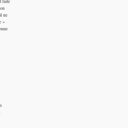
 faite
ion
il ne
e »
sonne
n
.