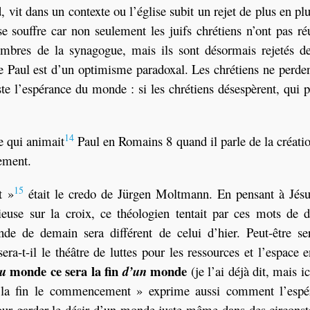
vit dans un contexte ou l’église subit un rejet de plus en plu
se souffre car non seulement les juifs chrétiens n’ont pas ré
mbres de la synagogue, mais ils sont désormais rejetés de
de Paul est d’un optimisme paradoxal. Les chrétiens ne perde
ste l’espérance du monde : si les chrétiens désespèrent, qui 
14
e qui animait
Paul en Romains 8 quand il parle de la créati
ement.
15
t »
était le credo de Jürgen Moltmann. En pensant à Jésu
euse sur la croix, ce théologien tentait par ces mots de d
de de demain sera différent de celui d’hier. Peut-être ser
ra-t-il le théâtre de luttes pour les ressources et l’espace 
monde ce sera la fin
monde
u
d’un
(je l’ai déjà dit, mais ic
s la fin le commencement » exprime aussi comment l’espé
pour garder le désir d’un monde juste même dans des circons