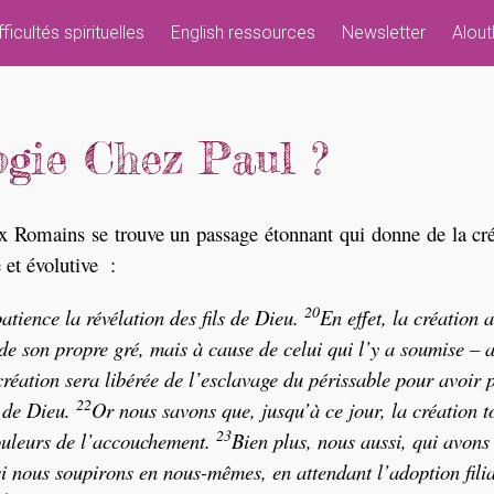
fficultés spirituelles
English ressources
Newsletter
Alout
gie Chez Paul ?
ux Romains se trouve un passage étonnant qui donne de la cr
et évolutive :
20
tience la révélation des fils de Dieu.
En effet, la création a
 de son propre gré, mais à cause de celui qui l’y a soumise – 
réation sera libérée de l’esclavage du périssable pour avoir 
22
s de Dieu.
Or nous savons que, jusqu’à ce jour, la création t
23
douleurs de l’accouchement.
Bien plus, nous aussi, qui avons 
si nous soupirons en nous-mêmes, en attendant l’adoption filia