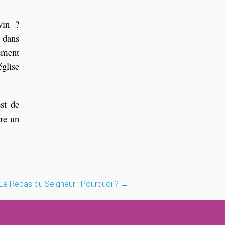
vin ?
i dans
ement
église
st de
ure un
Le Repas du Seigneur : Pourquoi ?
→