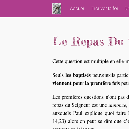
Skip
Accueil
Trouver la foi
Di
to
content
Le Repas Du S
Cette question est multiple en elle-
les baptisés
Seuls
peuvent-ils parti
viennent pour la première fois
peuv
Les premières questions n’ont pas d
repas du Seigneur est une
annonce
,
auxquels Paul explique quoi faire 
14,23) alors on peut se dire que c
croyants se joignent.