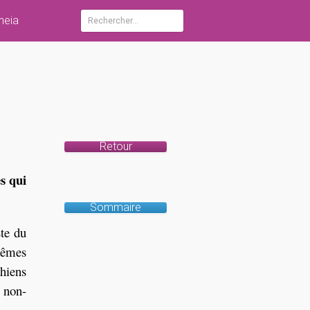
heia
Rechercher :
Retour
s qui
Sommaire
ste du
 mêmes
thiens
s non-