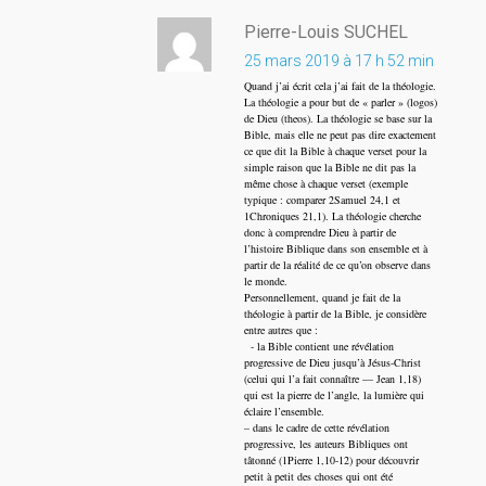
Pierre-Louis SUCHEL
25 mars 2019 à 17 h 52 min
Quand j’ai écrit cela j’ai fait de la théologie.
La théologie a pour but de « parler » (logos)
de Dieu (theos). La théologie se base sur la
Bible, mais elle ne peut pas dire exactement
ce que dit la Bible à chaque verset pour la
simple raison que la Bible ne dit pas la
même chose à chaque verset (exemple
typique : comparer 2Samuel 24,1 et
1Chroniques 21,1). La théologie cherche
donc à comprendre Dieu à partir de
l’histoire Biblique dans son ensemble et à
partir de la réalité de ce qu’on observe dans
le monde.
Personnellement, quand je fait de la
théologie à partir de la Bible, je considère
entre autres que :
- la Bible contient une révélation
progressive de Dieu jusqu’à Jésus-Christ
(celui qui l’a fait connaître — Jean 1,18)
qui est la pierre de l’angle, la lumière qui
éclaire l’ensemble.
– dans le cadre de cette révélation
progressive, les auteurs Bibliques ont
tâtonné (1Pierre 1,10-12) pour découvrir
petit à petit des choses qui ont été