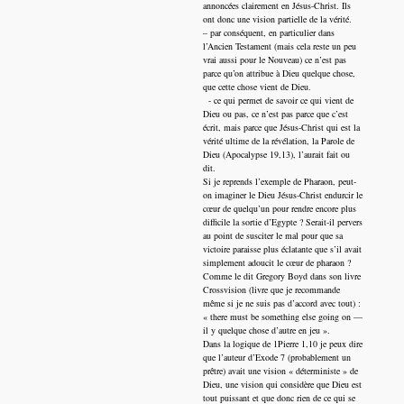
annoncées clairement en Jésus-Christ. Ils
ont donc une vision partielle de la vérité.
– par conséquent, en particulier dans
l’Ancien Testament (mais cela reste un peu
vrai aussi pour le Nouveau) ce n’est pas
parce qu’on attribue à Dieu quelque chose,
que cette chose vient de Dieu.
- ce qui permet de savoir ce qui vient de
Dieu ou pas, ce n’est pas parce que c’est
écrit, mais parce que Jésus-Christ qui est la
vérité ultime de la révélation, la Parole de
Dieu (Apocalypse 19,13), l’aurait fait ou
dit.
Si je reprends l’exemple de Pharaon, peut-
on imaginer le Dieu Jésus-Christ endurcir le
cœur de quelqu’un pour rendre encore plus
difficile la sortie d’Egypte ? Serait-il pervers
au point de susciter le mal pour que sa
victoire paraisse plus éclatante que s’il avait
simplement adoucit le cœur de pharaon ?
Comme le dit Gregory Boyd dans son livre
Crossvision (livre que je recommande
même si je ne suis pas d’accord avec tout) :
« there must be something else going on —
il y quelque chose d’autre en jeu ».
Dans la logique de 1Pierre 1,10 je peux dire
que l’auteur d’Exode 7 (probablement un
prêtre) avait une vision « déterministe » de
Dieu, une vision qui considère que Dieu est
tout puissant et que donc rien de ce qui se