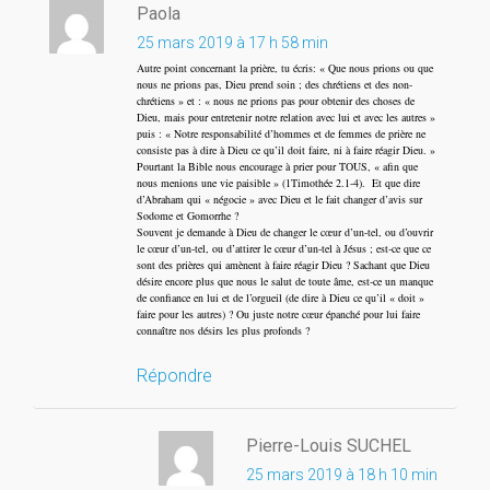
Paola
25 mars 2019 à 17 h 58 min
Autre point concernant la prière, tu écris: « Que nous prions ou que
nous ne prions pas, Dieu prend soin ; des chrétiens et des non-
chrétiens » et : « nous ne prions pas pour obtenir des choses de
Dieu, mais pour entretenir notre relation avec lui et avec les autres »
puis : « Notre responsabilité d’hommes et de femmes de prière ne
consiste pas à dire à Dieu ce qu’il doit faire, ni à faire réagir Dieu. »
Pourtant la Bible nous encourage à prier pour TOUS, « afin que
nous menions une vie paisible » (1Timothée 2.1-4). Et que dire
d’Abraham qui « négocie » avec Dieu et le fait changer d’avis sur
Sodome et Gomorrhe ?
Souvent je demande à Dieu de changer le cœur d’un-tel, ou d’ouvrir
le cœur d’un-tel, ou d’attirer le cœur d’un-tel à Jésus ; est-ce que ce
sont des prières qui amènent à faire réagir Dieu ? Sachant que Dieu
désire encore plus que nous le salut de toute âme, est-ce un manque
de confiance en lui et de l’orgueil (de dire à Dieu ce qu’il « doit »
faire pour les autres) ? Ou juste notre cœur épanché pour lui faire
connaître nos désirs les plus profonds ?
Répondre
Pierre-Louis SUCHEL
25 mars 2019 à 18 h 10 min