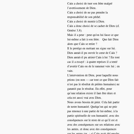
Caïn a choisi de tuer son frère malgré
l’avertissement de Dieu.
Caïn a choisi de ne pas prendre la
responsabilité de son péché.
Caïn a choisi de mentir à Dieu.
Caïn a donc choisi de se cacher de Dieu (cf.
Genèse 3,8).
Mais il a peur : peur qu’on lui fasse ce que
lui-même a fait à son frère. Que fait Dieu
alors que Caïn se retire ?
Il le protège en mettant un signe sur lui.
Dieu aurait-il pu ouvrir le cœur de Caïn ?
Dieu aurait-il pu attirer Caïn à lui ? En tout
cas il a essayé : à quatre reprises il a tenté
d’avertir Caïn ou de le ramener vers lui ; en
vain.
L’intervention de Dieu, pour laquelle nous
prions (ou non — car tout ce que Dieu fait
n’est pas le résultat de prières humaines) ne
garantit pas le résultat. En effet, pour
qu’une relation existe il faut être deux et
cela est aussi vrai avec Dieu.
Nous avons besoin de prier. Cela fait partie
de notre humanité. Quelqu’un qui ne prie
pas renonce à une partie de lui-même, à la
partie spirituelle de son humanité, avec des
conséquences sur le reste de ce qu’il est et
avec des conséquences sur ses relations avec
les autres, et donc avec des conséquences
sur les autres (ex. : si Caïn avait été proche