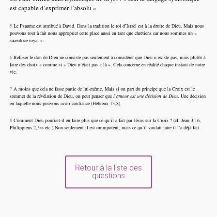
est capable d’exprimer l’absolu »
5
Le Psaume est attribué à David. Dans la tradition le roi d’Israël est à la droite de Dieu. Mais nous
pouvons tout à fait nous approprier cette place aussi en tant que chrétiens car nous sommes un «
sacerdoce royal ».
6
Refuser le don de Dieu ne consiste pas seulement à considérer que Dieu n’existe pas, mais plutôt à
faire des choix « comme si » Dieu n’était pas « là ». Cela concerne en réalité chaque instant de notre
vie.
7
A moins que cela ne fasse partie de lui-même. Mais si on part du principe que la Croix est le
sommet de la révélation de Dieu, on peut penser que
l’amour est une décision de Dieu
. Une décision
en laquelle nous pouvons avoir confiance (Hébreux 13,8).
8
Comment Dieu pourrait-il en faire plus que ce qu’il a fait par Jésus sur la Croix ? (cf. Jean 3,16,
Philippiens 2,5ss etc.) Non seulement il est omnipotent, mais ce qu’il voulait faire il l’a déjà fait.
Retour à la liste des
questions