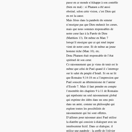
passe en ce monde n’échappe à son contrôle
(bien ou mal) : si Pharaon a été aussi
obstiné, selon cette vision, c’est Dieu qui
en est la cause.
Mais Jésus dans la parabole du semeur
n’enseigne pas que Dieu endurcit les cœurs,
mais que nous sommes responsables de
notre cœur face à la Parole de Dieu
(Matthieu 13). De même en Marc 7
lorsqu’il enseigne que ce qui rend impur
vient de notre cœur. Et de même au jeune
homme riche (Marc 10), etc.
Donc Pharaon était responsable de l’état
spirituel de son cœur.
Ce raisonnement que je viens de tenir est le
même que celui de Paul quand il s’interroge
sur le salut du peuple d’Israël. Si on ne lit
que Romains 9,14-18 on a l’impression que
Paul souscrit au déterminisme de l’auteur
d’Exode 7. Mais il faut prendre en compte
l’ensemble des chapitres 9 à 11 de Romains
qui représente un seul raisonnement global
qui exprime des idées dans un sens puis
dans un autre, comme un philosophe qui
explore toutes les possibilités de
raisonnement qui lui sont offertes.
D’ailleurs pour raisonner ainsi Paul utilise
la diatribe qui consiste à dialoguer avec un
interlocuteur fictif. Dans ce dialogue, il
utilise une parabole : la greffe de l’olivier