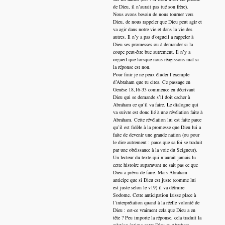
de Dieu, il n’aurait pas tué son frère).
Nous avons besoin de nous tourner vers
Dieu, de nous rappeler que Dieu peut agir et
va agir dans notre vie et dans la vie des
autres. Il n’y a pas d’orgueil a rappeler à
Dieu ses promesses ou à demander si la
coupe peut-être bue autrement. Il n’y a
orgueil que lorsque nous réagissons mal si
la réponse est non.
Pour finir je ne peux éluder l’exemple
d’Abraham que tu cites. Ce passage en
Genèse 18,16-33 commence en décrivant
Dieu qui se demande s’il doit cacher à
Abraham ce qu’il va faire. Le dialogue qui
va suivre est donc lié à une révélation faite à
Abraham. Cette révélation lui est faite parce
qu’il est fidèle à la promesse que Dieu lui a
faite de devenir une grande nation (ou pour
le dire autrement : parce que sa foi se traduit
par une obéissance à la voie du Seigneur).
Un lecteur du texte qui n’aurait jamais lu
cette histoire auparavant ne sait pas ce que
Dieu a prévu de faire. Mais Abraham
anticipe que si Dieu est juste (comme lui
est juste selon le v19) il va détruire
Sodome. Cette anticipation laisse place à
l’interprétation quand à la réelle volonté de
Dieu : est-ce vraiment cela que Dieu a en
tête ? Peu importe la réponse, cela traduit la