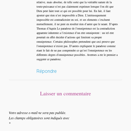
relative, mais absolue, de telle sorte que la veritable nature de la
toute-puissance n’est pas clairement exprimee lorsque l’on dit que
Dieu peut faire tout ce qui est possible pour lui. En fait, il faut
ajouter que rien n’est impossible a Dieu. L’intrinsequement
impossible est contradictoire en soi, et ses elements s’excluent
mutuellement, il ne peut en resulter rien d’autre que le neant. D’apres
Thomas d’Aquin Le paradoxe de l’omnipotence est la contradiction
apparente inherente a l’existence d’un etre omnipotent : un tel etre
pourrait en effet decider d’actions qui limitent sa propre
omnipotence. Certains philosophes pretendent que ceci prouve que
l’omnipotence n’existe pas. D’autres expliquent le paradoxe comme
etant le fait de ne pas comprendre ce qu’est l’omnipotence ou les
differents degres d’omnipotence possibles. Averroes a ete le premier a
suggerer ce paradoxe.
Répondre
Laisser un commentaire
Votre adresse e-mail ne sera pas publiée.
Les champs obligatoires sont indiqués avec
*