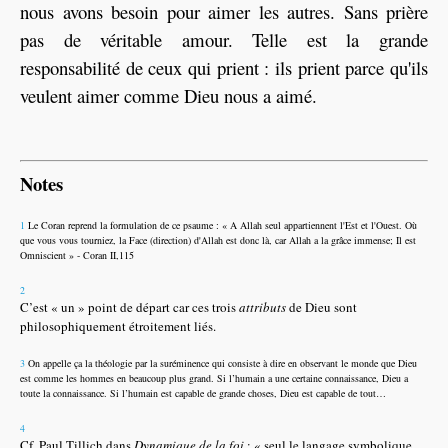
nous avons besoin pour aimer les autres. Sans prière
pas de véritable amour. Telle est la grande
responsabilité de ceux qui prient : ils prient parce qu'ils
veulent aimer comme Dieu nous a aimé.
Notes
1
Le Coran reprend la formulation de ce psaume : « A Allah seul appartiennent l'Est et l'Ouest. Où
que vous vous tourniez, la Face (direction) d'Allah est donc là, car Allah a la grâce immense; Il est
Omniscient » - Coran II,115
2
C’est « un » point de départ car ces trois
attributs
de Dieu sont
philosophiquement étroitement liés.
3
On appelle ça la théologie par la suréminence qui consiste à dire en observant le monde que Dieu
est comme les hommes en beaucoup plus grand. Si l’humain a une certaine connaissance, Dieu a
toute la connaissance. Si l’humain est capable de grande choses, Dieu est capable de tout…
4
Cf. Paul Tillich dans
Dynamique de la foi
: « seul le langage symbolique