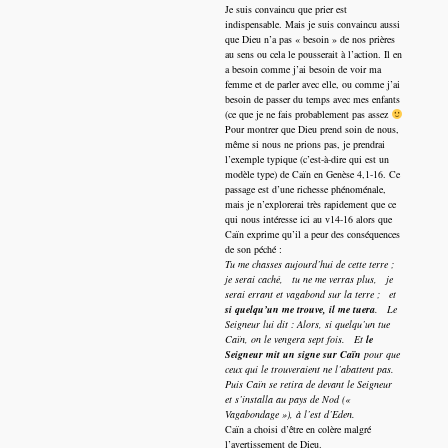
Je suis convaincu que prier est
indispensable. Mais je suis convaincu aussi
que Dieu n’a pas « besoin » de nos prières
au sens ou cela le pousserait à l’action. Il en
a besoin comme j’ai besoin de voir ma
femme et de parler avec elle, ou comme j’ai
besoin de passer du temps avec mes enfants
(ce que je ne fais probablement pas assez
Pour montrer que Dieu prend soin de nous,
même si nous ne prions pas, je prendrai
l’exemple typique (c’est-à-dire qui est un
modèle type) de Caïn en Genèse 4,1-16. Ce
passage est d’une richesse phénoménale,
mais je n’explorerai très rapidement que ce
qui nous intéresse ici au v14-16 alors que
Caïn exprime qu’il a peur des conséquences
de son péché :
Tu me chasses aujourd’hui de cette terre ;
je serai caché, tu ne me verras plus, je
serai errant et vagabond sur la terre ; et
si quelqu’un me trouve, il me tuera
. Le
Seigneur lui dit : Alors, si quelqu’un tue
Caïn, on le vengera sept fois. Et
le
Seigneur mit un signe sur Caïn
pour que
ceux qui le trouveraient ne l’abattent pas.
Puis Caïn se retira de devant le Seigneur
et s’installa au pays de Nod («
Vagabondage »), à l’est d’Eden.
Caïn a choisi d’être en colère malgré
l’avertissement de Dieu.