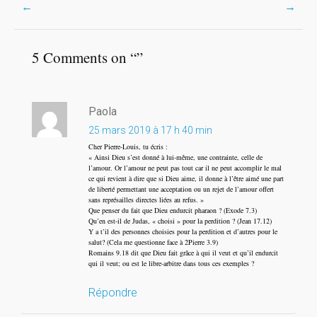
Post
←
→
navigation
5 Comments on “
”
Paola
25 mars 2019 à 17 h 40 min
Cher Pierre-Louis, tu écris :
« Ainsi Dieu s’est donné à lui-même, une contrainte, celle de
l’amour. Or l’amour ne peut pas tout car il ne peut accomplir le mal
ce qui revient à dire que si Dieu aime, il donne à l’être aimé une part
de liberté permettant une acceptation ou un rejet de l’amour offert
sans représailles directes liées au refus. »
Que penser du fait que Dieu endurcit pharaon ? (Exode 7.3)
Qu’en est-il de Judas, « choisi » pour la perdition ? (Jean 17.12)
Y a t’il des personnes choisies pour la perdition et d’autres pour le
salut? (Cela me questionne face à 2Pierre 3.9)
Romains 9.18 dit que Dieu fait grâce à qui il veut et qu’il endurcit
qui il veut; ou est le libre-arbitre dans tous ces exemples ?
Répondre