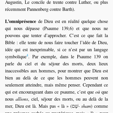
Augustin, Le concile de trente contre Luther, ou plus
récemment Pannenberg contre Barth).
L’omniprésence
de Dieu est en réalité quelque chose
qui nous dépasse (Psaume 139,6) et que nous ne
pouvons que tenter d’approcher. C’est ce que fait la
Bible : elle tente de nous faire toucher l’idée de Dieu,
idée qui est inexprimable, si ce n’est par un langage
4
symbolique
. Par exemple, dans le Psaume 139 on
parle du ciel et du séjour des morts, deux lieux
inaccessibles aux hommes, pour montrer que Dieu est
bien au delà de ce que les hommes peuvent non
seulement atteindre, mais même penser. Cependant ce
qui est encourageant dans ce psaume, c’est que
où
que
nous
allions
, ciel, séjour des morts, ou au delà de la
mer, Dieu est là. Mais pas « là » (שָׁם-
sham
) comme
une présence cachée ou mystérieuse, mais « là » pour