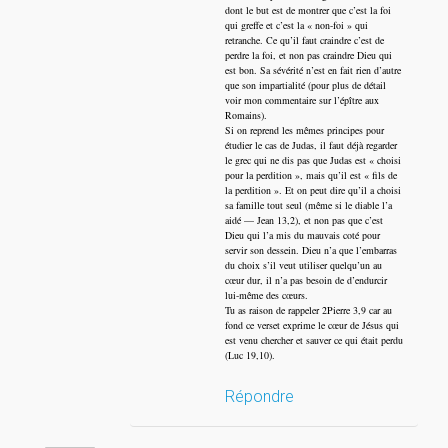
dont le but est de montrer que c’est la foi
qui greffe et c’est la « non-foi » qui
retranche. Ce qu’il faut craindre c’est de
perdre la foi, et non pas craindre Dieu qui
est bon. Sa sévérité n’est en fait rien d’autre
que son impartialité (pour plus de détail
voir mon commentaire sur l’épître aux
Romains).
Si on reprend les mêmes principes pour
étudier le cas de Judas, il faut déjà regarder
le grec qui ne dis pas que Judas est « choisi
pour la perdition », mais qu’il est « fils de
la perdition ». Et on peut dire qu’il a choisi
sa famille tout seul (même si le diable l’a
aidé — Jean 13,2), et non pas que c’est
Dieu qui l’a mis du mauvais coté pour
servir son dessein. Dieu n’a que l’embarras
du choix s’il veut utiliser quelqu’un au
cœur dur, il n’a pas besoin de d’endurcir
lui-même des cœurs.
Tu as raison de rappeler 2Pierre 3,9 car au
fond ce verset exprime le cœur de Jésus qui
est venu chercher et sauver ce qui était perdu
(Luc 19,10).
Répondre