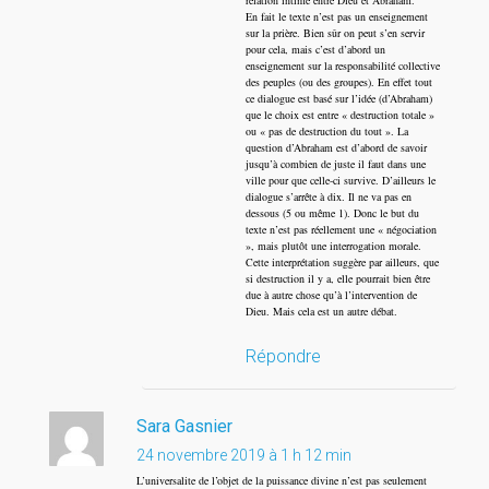
relation intime entre Dieu et Abraham.
En fait le texte n’est pas un enseignement
sur la prière. Bien sûr on peut s’en servir
pour cela, mais c’est d’abord un
enseignement sur la responsabilité collective
des peuples (ou des groupes). En effet tout
ce dialogue est basé sur l’idée (d’Abraham)
que le choix est entre « destruction totale »
ou « pas de destruction du tout ». La
question d’Abraham est d’abord de savoir
jusqu’à combien de juste il faut dans une
ville pour que celle-ci survive. D’ailleurs le
dialogue s’arrête à dix. Il ne va pas en
dessous (5 ou même 1). Donc le but du
texte n’est pas réellement une « négociation
», mais plutôt une interrogation morale.
Cette interprétation suggère par ailleurs, que
si destruction il y a, elle pourrait bien être
due à autre chose qu’à l’intervention de
Dieu. Mais cela est un autre débat.
Répondre
Sara Gasnier
24 novembre 2019 à 1 h 12 min
L’universalite de l’objet de la puissance divine n’est pas seulement