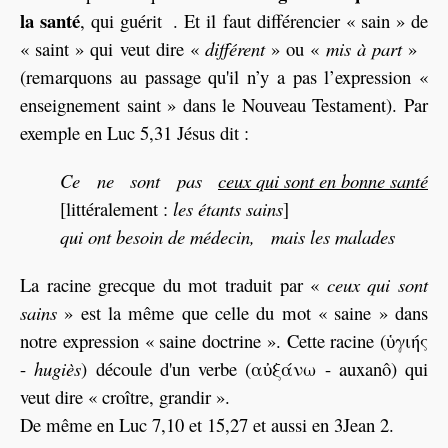
la santé
, qui guérit . Et il faut différencier « sain » de
« saint » qui veut dire «
différent
» ou «
mis à part
»
(remarquons au passage qu'il n’y a pas l’expression «
enseignement saint » dans le Nouveau Testament). Par
exemple en Luc 5,31 Jésus dit :
Ce ne sont pas
ceux qui sont en bonne santé
[littéralement :
les étants sains
]
qui ont besoin de médecin, mais les malades
La racine grecque du mot traduit par «
ceux qui sont
sains
» est la même que celle du mot « saine » dans
notre expression « saine doctrine ». Cette racine (ὑγιής
-
hugiès
) découle d'un verbe (αὐξάνω - auxanô) qui
veut dire « croître, grandir ».
De même en Luc 7,10 et 15,27 et aussi en 3Jean 2.