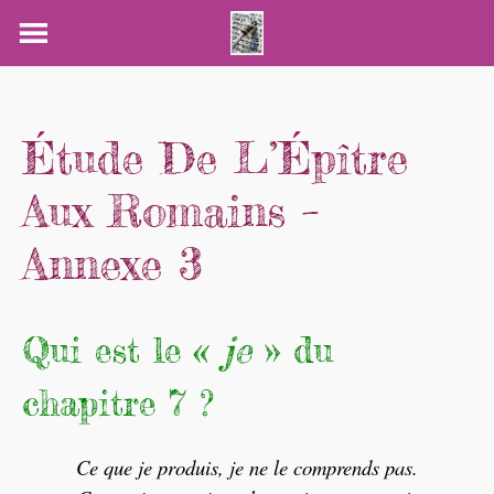
Skip
to
content
Étude De L’Épître
Aux Romains –
Annexe 3
Qui est le «
je
» du
chapitre 7 ?
Ce que je produis, je ne le comprends pas.