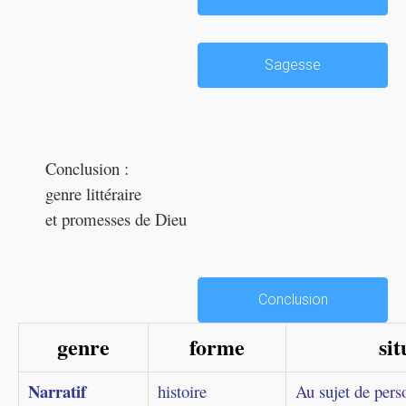
Sagesse
Conclusion :
genre littéraire
et promesses de Dieu
Conclusion
genre
forme
sit
Narratif
histoire
Au sujet de per