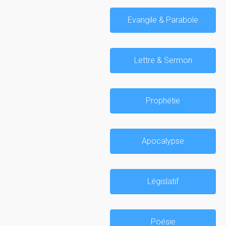
Evangile & Parabole
Lettre & Sermon
Prophétie
Apocalypse
Législatif
Poésie