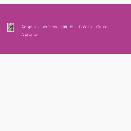
navigation
Adoptez la béréenne-attitude !
Crédits
Contact
A propos