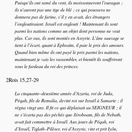
Puisqu’ils ont semé du vent, ils moissonneront l’ouragan ;
ils n’auront pas une tige de blé ; ce qui poussera ne
donnera pas de farine, s’il y en avait, des étrangers
l’engloutiraient. Israël est englouti ! Maintenant ils sont
parmi les nations comme un objet dont personne ne veut
plus. Car eux, ils sont montés en Assyrie. L’âne sauvage se
tient à l’écart, quant à Ephraïm, il paie le prix des amours.
Quand bien même ils ont payé le prix parmi les nations,
maintenant je vais les rassembler, et bientôt ils souffriront
sous le fardeau du roi des princes.
2Rois 15,27-29
La cinquante–deuxième année d’Azaria, roi de Juda,
Péqah, fils de Remalia, devint roi sur Israël à Samarie ; il
régna vingt ans. Il fit ce qui déplaisait au SEIGNEUR ; il
ne s’écarta pas des péchés que Jéroboam, fils de Nebath,
avait fait commettre à Israël. Aux jours de Péqah, roi
d’Israël, Tiglath–Piléser, roi d’Assyrie, vint et prit Iyôn,