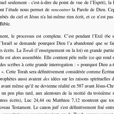
tuel seulement - c'est-à-dire du point de vue de l’Esprit), la 
dont l’étude nous permet de
rencontrer
la Parole de Dieu. Ce
és du ciel et Jésus n'a lui-même rien écrit, et ce n’est pas 
 Bible.
ent, le processus est complexe. C’est pendant l’Exil (6e s
 d’Israël se demande pourquoi Dieu l’a abandonné que se fai
s écrits. La
Torah
(l’enseignement ou la loi) en grande partie
lle est alors assemblée. Elle contient pèle mêle (ce qui rend 
 des scribes à cette grande interrogation : « pourquoi Dieu a-t-
? ». Cette Torah sera définitivement considérée comme Écritur
prophètes aussi avaient
des
idées sur les raisons spirituelles 
t avant même qu’il ne devienne réalité en 587 avant Jésus-Chri
 un peu plus tard, aux alentours de la moitié du troisième s
utres écrits), Luc 24,44 ou Matthieu 7,12 montrent que tou
au Testament. Le canon juif s'est définitivement fixé entr