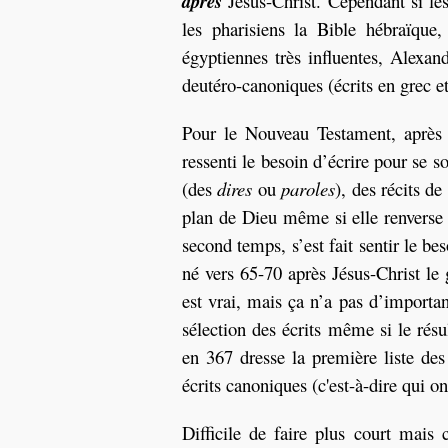
après
Jésus-Christ. Cependant si le
les pharisiens la Bible hébraïque
égyptiennes très influentes, Alexand
deutéro-canoniques (écrits en grec 
Pour le Nouveau Testament, après Jé
ressenti le besoin d’écrire pour se s
(des
dires
ou
paroles
), des récits d
plan de Dieu même si elle renverse 
second temps, s’est fait sentir le be
né vers 65-70 après Jésus-Christ le 
est vrai, mais ça n’a pas d’importan
sélection des écrits même si le résu
en 367 dresse la première liste des
écrits canoniques (c'est-à-dire qui on
Difficile de faire plus court mais 