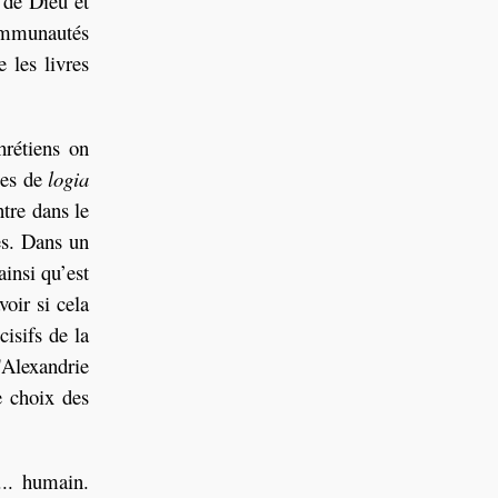
 de Dieu et
communautés
 les livres
hrétiens on
rces de
logia
ntre dans le
es. Dans un
ainsi qu’est
oir si cela
cisifs de la
'Alexandrie
e choix des
... humain.