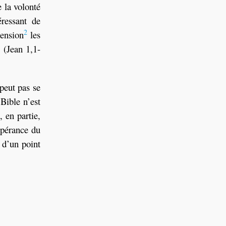
e la volonté
éressant de
2
tension
les
 (Jean 1,1-
peut pas se
Bible n’est
, en partie,
espérance du
 d’un point