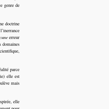
 ce genre de
ne doctrine
 l’inerrance
cune
erreur
es domaines
entifique,
éalité parce
e) elle est
oulève mais
pirée, elle
lement pour