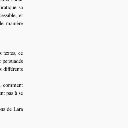
pratique sa
essible, et
 de manière
 textes, ce
t persuadés
 différents
ie, comment
ent pas à se
ons de Lara