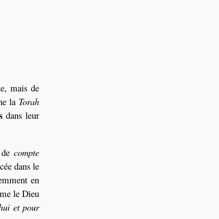
te, mais de
gne la
Torah
s
dans leur
e de
compte
cée dans le
éremment en
mme le Dieu
hui et pour