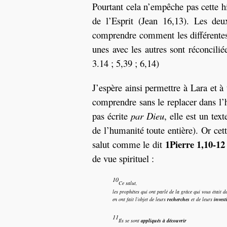
Pourtant cela n’empêche pas cette his
de l’Esprit (Jean 16,13). Les deu
comprendre comment les différentes 
unes avec les autres sont réconcilié
3.14 ; 5,39 ; 6,14)
J’espère ainsi permettre à Lara et à
comprendre sans le replacer dans l’h
pas écrite
par Dieu
, elle est un tex
de l’humanité toute entière). Or cett
1Pierre 1,10-12
salut comme le dit
de vue spirituel :
10
Ce salut,
les prophètes qui ont parlé de la grâce qui vous était d
en ont fait l’objet de leurs
recherches
et de leurs
invest
11
Ils se sont
appliqués à découvrir