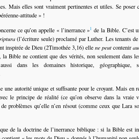
ctes. Mais elles sont vraiment pertinentes et utiles. Se poser
béréenne-attitude » !
1
ncerne ce qu’on appelle « l’inerrance »
de la Bible. C’est u
riptura
(l’écriture seule) proclamé par Luther. Les tenants de
ant inspirée de Dieu (2Timothée 3,16) elle
ne peut
contenir
au
e, la Bible ne contient que des vérités, non seulement dans l
aussi dans les domaines historique, géographique, sci
.
le une autorité unique et suffisante pour le croyant. Mais en r
vec le principe de réalité (ce qu’on observe dans la vraie vi
us de problèmes qu’elle n’en résout (comme ceux que Lara s
 de la doctrine de l’inerrance biblique : si la Bible est ins
le contient « les mots de Dieu » donnés à l’humanité non seu