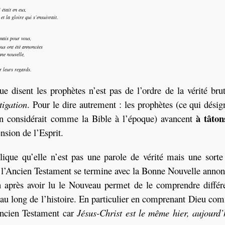
 était en eux,
et la gloire qui s’ensuivrait.
 mais pour vous,
vous ont été annoncées
ne nouvelle,
r leurs regards.
 disent les prophètes n’est pas de l’ordre de la vérité bru
tigation
. Pour le dire autrement : les prophètes (ce qui dési
à tâton
’on considérait comme la Bible à l’époque) avancent
nsion de l’Esprit.
ique qu’elle n’est pas une parole de vérité mais une sort
 l’Ancien Testament se termine avec la Bonne Nouvelle annon
en après avoir lu le Nouveau permet de le comprendre diff
 au long de l’histoire. En particulier en comprenant Dieu co
Ancien Testament car
Jésus-Christ est le même hier, aujourd’