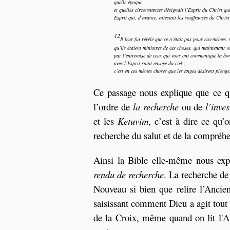
quelle époque
et quelles circonstances désignait l’Esprit du Christ qui
Esprit qui, d’avance, attestait les souffrances du Christ 
12
Il leur fut révélé que ce n’était pas pour eux-mêmes,
qu’ils étaient ministres de ces choses, qui maintenant 
par l’entremise de ceux qui vous ont communiqué la bon
avec l’Esprit saint envoyé du ciel ;
c’est en ces mêmes choses que les anges désirent plonge
Ce passage nous explique que ce que
l’ordre de
la recherche
ou de
l’inves
et les
Ketuvim
, c’est à dire ce qu
recherche du salut et de la compréhe
Ainsi la Bible elle-même nous expl
rendu de recherche
. La recherche de
Nouveau si bien que relire l’Anci
saisissant comment Dieu a agit tout
de la Croix, même quand on lit l'