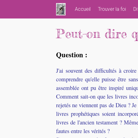
Skip
Accueil
Trouver la foi
Di
to
content
Peut-on dire q
Question :
J'ai souvent des difficultés à croir
comprendre qu'elle puisse être san
assemblée ont pu être inspiré uniq
Comment sait-on que les livres inco
rejetés ne viennent pas de Dieu ? Je
livres prophétiques soient incorpor
livres de l'ancien testament ? Même 
fautes entre les vérités ?