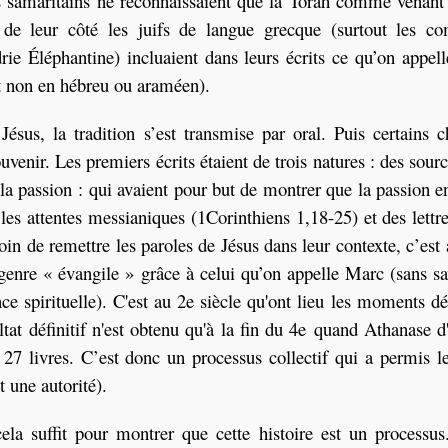
s samaritains ne reconnaissaient que la Torah comme venant
, de leur côté les juifs de langue grecque (surtout les 
rie Éléphantine) incluaient dans leurs écrits ce qu’on appelle
et non en hébreu ou araméen).
sus, la tradition s’est transmise par oral. Puis certains c
ouvenir. Les premiers écrits étaient de trois natures : des sou
e la passion : qui avaient pour but de montrer que la passion e
les attentes messianiques (1Corinthiens 1,18-25) et des lettr
soin de remettre les paroles de Jésus dans leur contexte, c’est 
genre « évangile » grâce à celui qu’on appelle Marc (sans sav
ce spirituelle). C'est au 2e siècle qu'ont lieu les moments dé
ltat définitif n'est obtenu qu'à la fin du 4e quand Athanase d
 27 livres. C’est donc un processus collectif qui a permis l
t une autorité).
cela suffit pour montrer que cette histoire est un processus