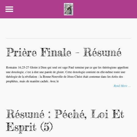
Skip
to
content
Prière Finale – Résumé
Romains 16,25-27 Gloire à Dieu qui seul est sage Paul termine par ce que les théologiens appellent
une doxologie, c’est à dire une parole de gloire. Cette doxologie contient en elle-même toute une
théologie de la révélation : la Bonne-Nouvelle de Jésus-Christ était contenue dans les écrits des
prophètes, mais de manière cachée. Avec le
Read More …
Résumé : Péché, Loi Et
Esprit (5)