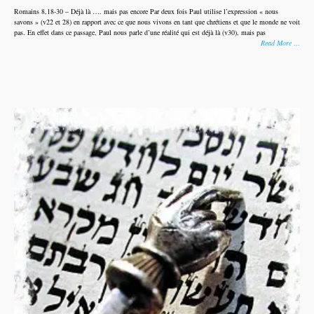
Romains 8,18-30 – Déjà là …. mais pas encore Par deux fois Paul utilise l’expression « nous
savons » (v22 et 28) en rapport avec ce que nous vivons en tant que chrétiens et que le monde ne voit
pas. En effet dans ce passage, Paul nous parle d’une réalité qui est déjà là (v30), mais pas
Read More …