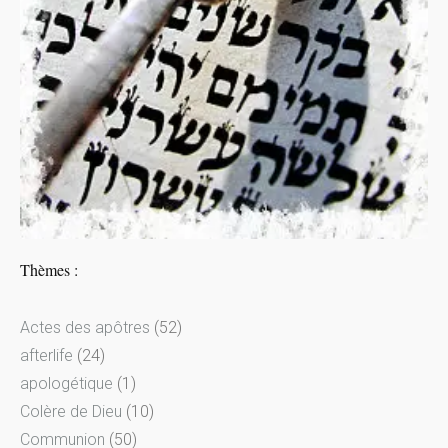
Thèmes :
Actes des apôtres
(52)
afterlife
(24)
apologétique
(1)
Colère de Dieu
(10)
Communion
(50)