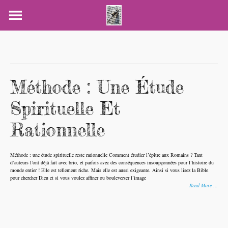
Skip
to
content
Méthode : Une Étude
Spirituelle Et
Rationnelle
Méthode : une étude spirituelle reste rationnelle Comment étudier l’épître aux Romains ? Tant
d’auteurs l’ont déjà fait avec brio, et parfois avec des conséquences insoupçonnées pour l’histoire du
monde entier ! Elle est tellement riche. Mais elle est aussi exigeante. Ainsi si vous lisez la Bible
pour chercher Dieu et si vous voulez affiner ou bouleverser l’image
Read More …