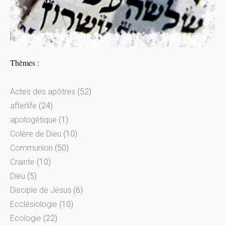
Thèmes :
Actes des apôtres
(52)
afterlife
(24)
apologétique
(1)
Colère de Dieu
(10)
Communion
(50)
Crainte
(10)
Dieu
(5)
Disciple de Jésus
(6)
Ecclésiologie
(10)
Ecologie
(22)