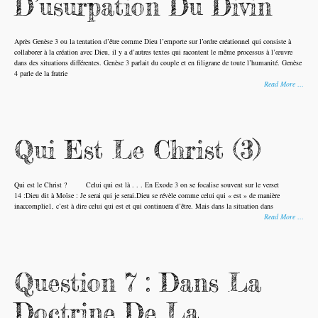
D’usurpation Du Divin
Après Genèse 3 ou la tentation d’être comme Dieu l’emporte sur l’ordre créationnel qui consiste à
collaborer à la création avec Dieu, il y a d’autres textes qui racontent le même processus à l’œuvre
dans des situations différentes. Genèse 3 parlait du couple et en filigrane de toute l’humanité. Genèse
4 parle de la fratrie
Read More …
Qui Est Le Christ (3)
Qui est le Christ ? Celui qui est là . . . En Exode 3 on se focalise souvent sur le verset
14 :Dieu dit à Moïse : Je serai qui je serai.Dieu se révèle comme celui qui « est » de manière
inaccomplie1, c’est à dire celui qui est et qui continuera d’être. Mais dans la situation dans
Read More …
Question 7 : Dans La
Doctrine De La