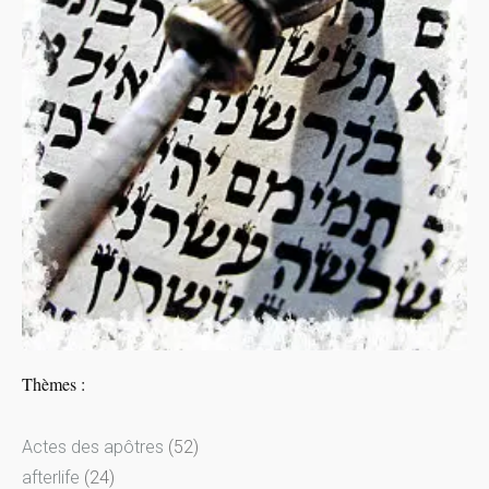
Thèmes :
Actes des apôtres
(52)
afterlife
(24)