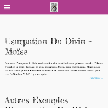
Skip
to
content
Usurpation Du Divin –
Moïse
En matière d’usurpation du divin, ou de manifestation du désir de toute puissance humaine, l’histoire
d’Israël est un recueil fascinant. Ici je me restreindrai à Moïse, figure emblématique. Moïse n’entra
pas dans la terre promise. Le livre des Nombres et le Deutéronome donnent diverses raisons1 pour
cela. En Nombres 20,7-13 il y a une reprise
Read More …
Autres Exemples