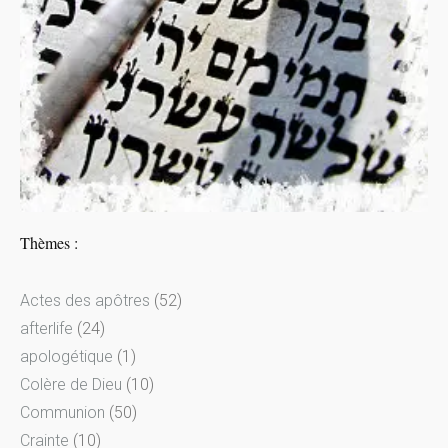
Thèmes :
Actes des apôtres
(52)
afterlife
(24)
apologétique
(1)
Colère de Dieu
(10)
Communion
(50)
Crainte
(10)