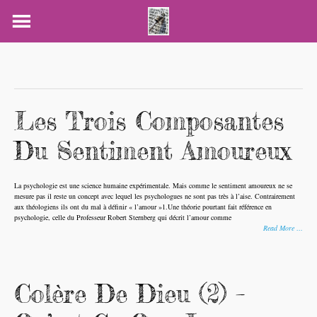
Skip
to
content
Les Trois Composantes
Du Sentiment Amoureux
La psychologie est une science humaine expérimentale. Mais comme le sentiment amoureux ne se
mesure pas il reste un concept avec lequel les psychologues ne sont pas très à l’aise. Contrairement
aux théologiens ils ont du mal à définir « l’amour »1.Une théorie pourtant fait référence en
psychologie, celle du Professeur Robert Sternberg qui décrit l’amour comme
Read More …
Colère De Dieu (2) –