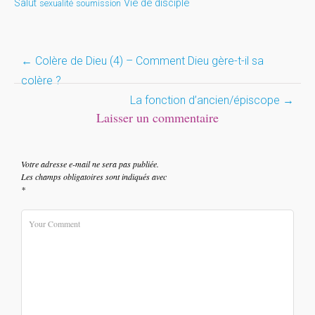
Vie de disciple
Salut
sexualité
soumission
Post
←
Colère de Dieu (4) – Comment Dieu gère-t-il sa
colère ?
navigation
La fonction d’ancien/épiscope
→
Laisser un commentaire
Votre adresse e-mail ne sera pas publiée.
Les champs obligatoires sont indiqués avec
*