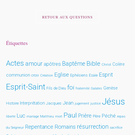
RETOUR AUX QUESTIONS
Étiquettes
Actes
Bible
amour
Baptême
apôtres
Colère
Christ
Eglise
Esprit
communion
croix
Ephésiens
Esaïe
Création
Esprit-Saint
foi
Genèse
Fils de Dieu
fraternité
Galates
Jésus
Jean
Interprétation
Histoire
Jacques
jugement
justice
Paul
Luc
Prière
Péché
Père
liberté
mariage
repas
Matthieu
mort
résurrection
Repentance
Romains
du Seigneur
sacrifice