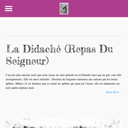
Skip
to
content
La Didachè (Repas Du
Seigneur)
L’un des plus anciens texte que nous ayons de cette période est la Didachè (mot qui en grec veut dire
enseignement). Elle est aussi intitulée : Doctrine du Seigneur transmise aux nations par les douze
apôtres. Même s’il est douteux que ce soient les apôtres qui aient pu l’écrire, elle est néanmoins un
écrit judéo-chrétien (écrit
Read More …