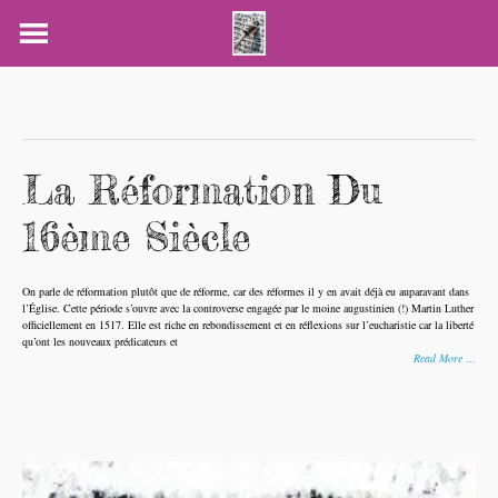
Skip
to
content
La Réformation Du
16ème Siècle
On parle de réformation plutôt que de réforme, car des réformes il y en avait déjà eu auparavant dans
l’Église. Cette période s’ouvre avec la controverse engagée par le moine augustinien (!) Martin Luther
officiellement en 1517. Elle est riche en rebondissement et en réflexions sur l’eucharistie car la liberté
qu’ont les nouveaux prédicateurs et
Read More …