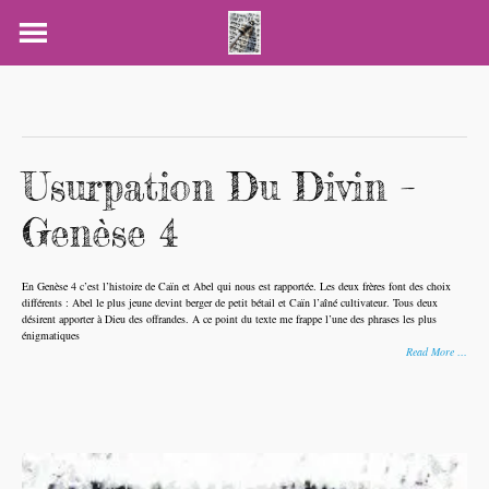
Skip
to
content
Usurpation Du Divin –
Genèse 4
En Genèse 4 c’est l’histoire de Caïn et Abel qui nous est rapportée. Les deux frères font des choix
différents : Abel le plus jeune devint berger de petit bétail et Caïn l’aîné cultivateur. Tous deux
désirent apporter à Dieu des offrandes. A ce point du texte me frappe l’une des phrases les plus
énigmatiques
Read More …