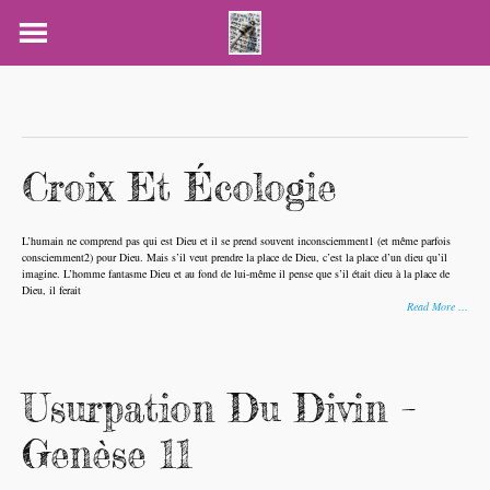
Skip
to
content
Croix Et Écologie
L’humain ne comprend pas qui est Dieu et il se prend souvent inconsciemment1 (et même parfois
consciemment2) pour Dieu. Mais s’il veut prendre la place de Dieu, c’est la place d’un dieu qu’il
imagine. L’homme fantasme Dieu et au fond de lui-même il pense que s’il était dieu à la place de
Dieu, il ferait
Read More …
Usurpation Du Divin –
Genèse 11