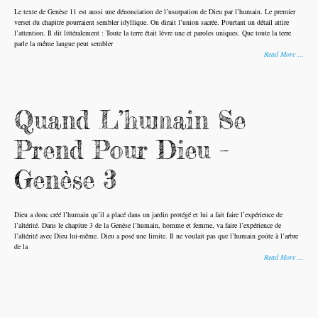
Le texte de Genèse 11 est aussi une dénonciation de l’usurpation de Dieu par l’humain. Le premier
verset du chapitre pourraient sembler idyllique. On dirait l’union sacrée. Pourtant un détail attire
l’attention. Il dit littéralement : Toute la terre était lèvre une et paroles uniques. Que toute la terre
parle la même langue peut sembler
Read More …
Quand L’humain Se
Prend Pour Dieu –
Genèse 3
Dieu a donc créé l’humain qu’il a placé dans un jardin protégé et lui a fait faire l’expérience de
l’altérité. Dans le chapitre 3 de la Genèse l’humain, homme et femme, va faire l’expérience de
l’altérité avec Dieu lui-même. Dieu a posé une limite. Il ne voulait pas que l’humain goûte à l’arbre
de la
Read More …