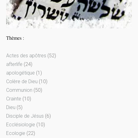
Thèmes :
Actes des apôtres
(52)
afterlife
(24)
apologétique
(1)
Colère de Dieu
(10)
Communion
(50)
Crainte
(10)
Dieu
(5)
Disciple de Jésus
(6)
Ecclésiologie
(10)
Ecologie
(22)